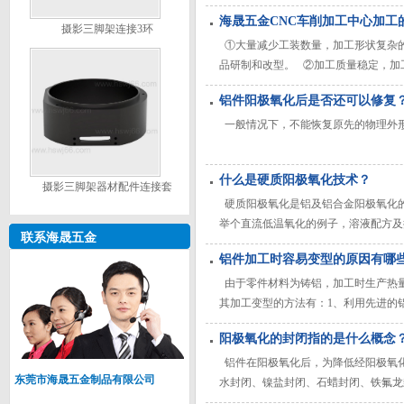
糊。硬质氧化因为它的耐磨性，绝缘性
海晟五金CNC车削加工中心加工
等；根据各种硬质氧化膜的染色性能，
摄影三脚架连接3环
硬度也高，但工艺条件
①大量减少工装数量，加工形状复杂
品研制和改型。 ②加工质量稳定，加
高，能减少生产准备、机床调整和工序
铝件阳极氧化后是否还可以修复
型面，甚至能加工一些无法观测的加工
一般情况下，不能恢复原先的物理外
什么是硬质阳极氧化技术？
摄影三脚架器材配件连接套
硬质阳极氧化是铝及铝合金阳极氧化
举个直流低温氧化的例子，溶液配方及操作条
联系海晟五金
米，电压100V，时间60~180分。
铝件加工时容易变型的原因有哪
由于零件材料为铸铝，加工时生产热量
其加工变型的方法有：1、利用先进的
和有广阔应用前景的高新技术。使用电
阳极氧化的封闭指的是什么概念
铝件在阳极氧化后，为降低经阳极氧
东莞市海晟五金制品有限公司
水封闭、镍盐封闭、石蜡封闭、铁氟龙