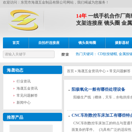
欢迎访问：东莞市海晟五金制品有限公司网站，我们竭诚为您服务！
14年
一线手机合作厂商
支架连接座 镜头圈 金属
首页
自拍杆连接座
镜头装饰圈
摄影器材
设备展示
联系我们
热门关键词：
CD纹按键帽, 金属按键
海晟动态
首页
»
海晟五金资讯中心
»
常见问题解答
行业资讯
海晟五金资讯
阳极氧化一般有哪些处理设备
常见问题解答
阳极生产线（槽体，天车，水电供排水
新闻中心
CNC车削数控车床加工有哪些特
推荐产品
CNC车削数控车床加工的特点与普通车
面复杂的零件。 (3)具有广泛的适应性。