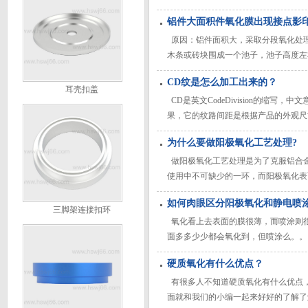
要求操作者理论知识，综合素质水平较
铝件大面积件氧化膜出现接点影
原因：铝件面积大，采取分段氧化处理
木条或砖块围成一个池子，池子高度左
池内分面处理，即前后、上下、左右依
CD纹是怎么加工出来的？
耳壳扣盖
CD是英文CodeDivision的缩
果，它的纹路间距是根据产品的外观尺
面的一种较高档的表面处理工艺。 C
为什么要做阳极氧化工艺处理?
纹这种表面处理工艺好制作或者说简单
做阳极氧化工艺处理是为了克服铝合
使用中不可缺少的一环，而阳极氧化表
如何肉眼区分阳极氧化和静电喷
三脚架连接扣环
氧化看上去表面的膜很薄，而喷涂则
面多多少少都会氧化到，但喷涂么。。
如果是哑光跟喷涂比，前者比后者便宜
硬质氧化有什么优点？
有很多人不知道硬质氧化有什么优点
面就和我们的小编一起来好好的了解了