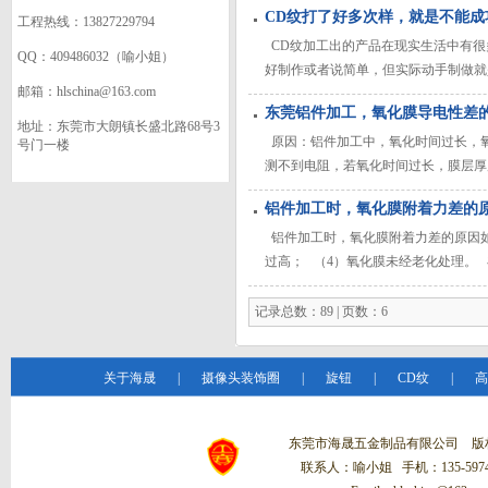
CD纹打了好多次样，就是不能成
工程热线：13827229794
CD纹加工出的产品在现实生活中有很
QQ：409486032（喻小姐）
好制作或者说简单，但实际动手制做就
邮箱：hlschina@163.com
做好CD纹表面处理工艺是需要一定技
东莞铝件加工，氧化膜导电性差
地址：东莞市大朗镇长盛北路68号3
原因：铝件加工中，氧化时间过长，氧
号门一楼
测不到电阻，若氧化时间过长，膜层厚
中，铝件的氧化操作时间应严格控制。
铝件加工时，氧化膜附着力差的
铝件加工时，氧化膜附着力差的原因如
过高； （4）氧化膜未经老化处理。
四点因素进行相应的调整。
记录总数：89 | 页数：6
关于海晟
|
摄像头装饰圈
|
旋钮
|
CD纹
|
高
东莞市海晟五金制品有限公司 
联系人：喻小姐 手机：135-5974-