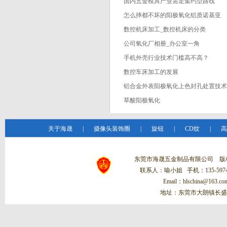
国内五金模具产业需走集约型路线
怎么摔都不坏的阳极氧化铝质诺基亚
数控机床加工_数控机床的分类
公司氧化厂相册_办公室一角
手机外壳行业技术门槛高不高？
数控车床加工的发展
铝合金外表阳极氧化上色封孔处置技术
草酸阳极氧化
关于海晟
|
摄像头装饰圈
|
旋钮
|
CD纹
|
高
东莞市海晟五金制品有限公司 
联系人：喻小姐 手机：135-5974-
Email：hlschina@1
地址：东莞市大朗镇长盛