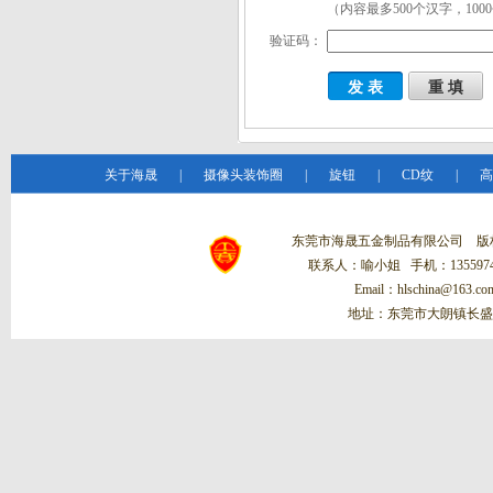
（内容最多500个汉字，100
晟”打造成制造业的
将
验证码：
新标杆!
关于海晟
|
摄像头装饰圈
|
旋钮
|
CD纹
|
高
东莞市海晟五金制品有限公司 
联系人：喻小姐 手机：13559748
Email：hlschina@1
地址：东莞市大朗镇长盛