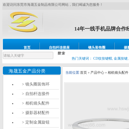
欢迎访问东莞市海晟五金制品有限公司网站，我们竭诚为您服务！
14年一线手机品牌合作
镜头圈，耳壳壳、CNC车床
首页
自拍杆连接座
镜头装饰圈
摄
设备展示
联系我们
热门关键词：
CD纹按键帽, 金属按键,
海晟五金产品分类
当前位置:
首页
»
产品中心
»
相机镜头配件
> 镜头圈装饰环
> 自拍杆连接件
> 相机镜头配件
> 摄影器材配件
> 定制金属旋钮