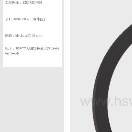
工程热线：13827229794
QQ：409486032（喻小姐）
邮箱：hlschina@163.com
地址：东莞市大朗镇长盛北路68号3
号门一楼