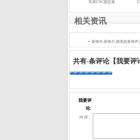
车床CNC固定座
东莞海晟五金是一
东
相关资讯
家专业从事车床、
家
CNC加工的厂家,主
C
营:铝件、车床加
营
装饰件,装饰片,精美的装饰
工、cnc加工、阳极
工
氧化、CD纹高光、
工
按键cd纹、旋钮、
共有
-
条评论
【我要评
耳壳等,多年行业经
纹
验,支持非标定制,专
多
注高品质铝件加
非
工，我们拥有成熟
质
的生产体系，稳定
拥
我要评
的技术开发能力和
系
论:
先进的生产设备以
发
及积极的服务态
产
内 容：
度，为客户提供低
服
成本、高质量的产
提
品，并致力将“海
量