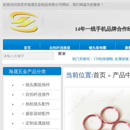
欢迎访问东莞市海晟五金制品有限公司网站，我们竭诚为您服务！
14年一线手机品牌合作
镜头圈，耳壳壳、CNC车床
首页
自拍杆连接座
镜头装饰圈
摄
设备展示
联系我们
热门关键词：
CD纹按键帽, 金属按键,
海晟五金产品分类
当前位置:
首页
»
产品
> 镜头圈装饰环
> 自拍杆连接件
> 相机镜头配件
> 摄影器材配件
> 定制金属旋钮