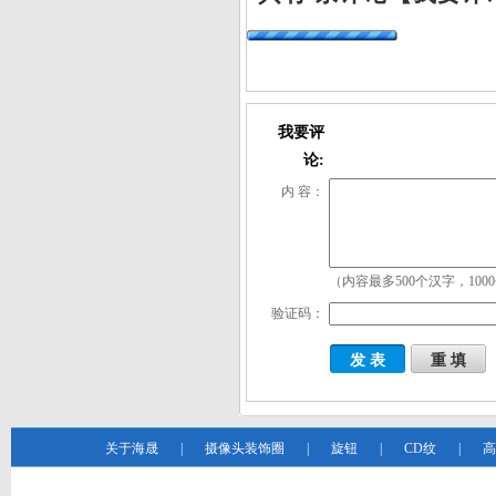
我要评
论:
内 容：
（内容最多500个汉字，100
验证码：
关于海晟
|
摄像头装饰圈
|
旋钮
|
CD纹
|
高