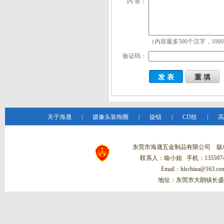
内 容：
（内容最多500个汉字，100
验证码：
关于海晟
|
摄像头装饰圈
|
旋钮
|
CD纹
|
高
东莞市海晟五金制品有限公司 
联系人：喻小姐 手机：13559748
Email：hlschina@1
地址：东莞市大朗镇长盛