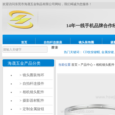
欢迎访问东莞市海晟五金制品有限公司网站，我们竭诚为您服务！
14年一线手机品牌合作
镜头圈，耳壳壳、CNC车床
首页
自拍杆连接座
镜头装饰圈
摄
设备展示
联系我们
热门关键词：
CD纹按键帽, 金属按键,
海晟五金产品分类
当前位置:
首页
»
产品中心
»
相机镜头配件
> 镜头圈装饰环
> 自拍杆连接件
> 相机镜头配件
> 摄影器材配件
> 定制金属旋钮