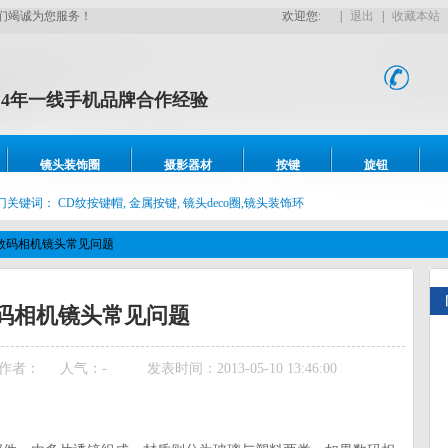
们竭诚为您服务！
欢迎您:
|
退出
|
收藏本站
14年一线手机品牌合作经验
全国
镜头圈，耳壳壳、CNC车床加工、3C按键，金属旋钮
镜头装饰圈
摄影器材
按键
旋钮
门关键词：
CD纹按键帽, 金属按键, 镜头deco圈,镜头装饰环
数码相机镜头常见问题
码相机镜头常见问题
作者：
人气：
-
发表时间：2013-05-10 13:46:00