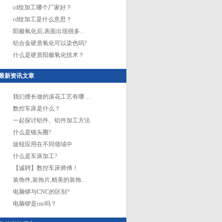
cd纹加工哪个厂家好？
cd纹加工是什么意思？
阳极氧化后,表面出现很多白点,是什么原因造成?
铝合金硬质氧化可以染色吗?
什么是硬质阳极氧化技术？
最新资讯文章
我们擅长做的滚花工艺有哪些方法和形式
数控车床是什么？
一起探讨铝件、铝件加工方法
什么是镜头圈?
旋钮应用在不同领域中
什么是车床加工?
【诚聘】数控车床师傅！
装饰件,装饰片,精美的装饰件怎能让人不心动
电脑锣与CNC的区别?
电脑锣是cnc吗？