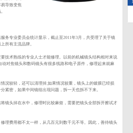
容易导致变焦
陷。
务专业委员会统计显示，截止至2011年3月，共受理了关于镜
面上所有主流品牌。
技术熟练的专业人士才能修理。以前的机械镜头结构相对来说
自动对焦镜头和数码镜头有很多线路和电子原件，修理起来就麻
况较轻，还可以清理掉;如果情况较重，镜头上的镀膜已经损
十分紧密，如果中间镜组出现问题，拆一天也拆不下来。
镜头掉在水中，修理时比较麻烦，需要把镜头全部拆开擦试才
理费用都不太一样，从几百元到数千元不等。因此，善待镜头