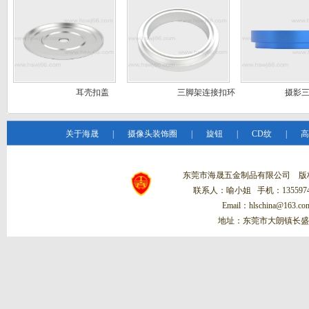
耳壳扣盖
三脚架连接扣环
摄影三
关于海晟
|
摄像头装饰圈
|
旋钮
|
CD纹
|
高
东莞市海晟五金制品有限公司 
联系人：喻小姐 手机：13559748
Email：hlschina@1
地址：东莞市大朗镇长盛