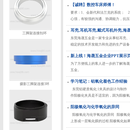
【诚聘】数控车床师傅！
分布均匀，可以减少加工变形。此外，
材料，以获
要求：1、会新代和法兰克的系统； 
心强，有较强的沟通、协调能力，抗压
联系方式：13827229794（喻小姐） ++
耳壳,耳机耳壳,戴式耳机外壳,海
三脚架连接扣环
东莞海晟五金是一家专业从事铝耳壳、耳
稳定的技术开发能力和先进的生产设备。咨询
新上线！海晟五金企业PPT展示
为了方便线上的客人进一步的了解海晟
五金。
学习笔记：铝氧化着色工作经验
摄影三脚架连接3环
东莞铝硬质氧化:1夹具的设计与制作
作阳极化夹具是不适宜的，因为阳极氧
阻碍电流流通，为此，必须采用具有弹
阳极氧化与化学氧化的异同
具的结构形式 夹具结构以个体式为宜
阳极氧化与化学氧化的异同 阳极氧化的
上形成一层氧化膜的过程.阳极氧化如果
层的结合力. ③提高与无机覆盖层的