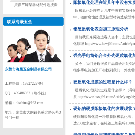
阳极氧化处理在近几年中没有实
摄影三脚架器材配件连接套
阳极氧化处理在近几年中没有实质性的
中，铝耐腐蚀处理及铝型材铸造成型件
联系海晟五金
焊接工序之前需经有机溶剂清洗，除净
铝硬质氧化表面加工原理分析
中是难以除净的，若浸泡在硬质氧化着
目前我们东莞这边客人当中，主要也
化原理 http://www.hswj66.com/
晟五金来和大家分享下，公司现有大专
强光手电筒铝合金外壳硬质氧化
化设备，测试仪器等。能做包括压铸铝
如今，我们身边很多产品都会用到铝合
东莞市海晟五金制品有限公司
很多手电筒加工厂都找到我们，外壳需
产品的铝外壳表面阳极处理，产品的工
硬质氧化成膜的过程是什么样？
工程热线：13827229794
扩大的工厂需要。 在z做强光手电筒
硬质氧化成膜的过程是什么样？（导
QQ：409486032（喻小姐）
质 http://www.hswj66.com/A
邮箱：hlschina@163.com
的原理上来呈现这个过程，只能是： 
硬铝的硬质阳极氧化的发展现状
程。 3、对所得膜层结构的理论解释。
地址：东莞市大朗镇长盛北路68号3
硬质阳极氧化是一种厚膜阳极氧化法，
号门一楼
达250微米左右，在纯铝上能获得1500
值，氧化膜内层大于外层，即阻挡层大