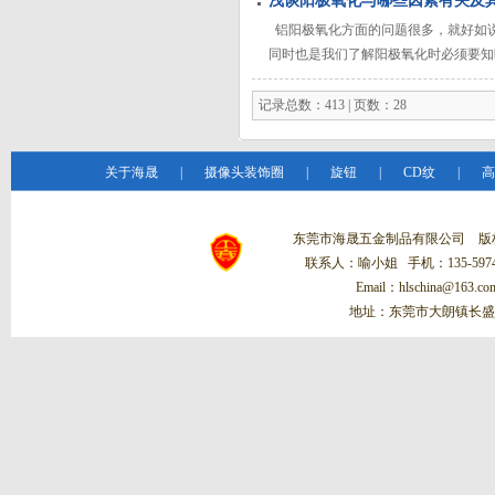
浅谈阳极氧化与哪些因素有关及
热性很差，其熔点为2050℃，电阻系
高的耐磨性，也是一
铝阳极氧化方面的问题很多，就好如
同时也是我们了解阳极氧化时必须要知
让大家知道怎样来正确理解铝阳极氧化
仿不锈钢、金色、草绿、红色以及亚白
记录总数：413 | 页数：28
关于海晟
|
摄像头装饰圈
|
旋钮
|
CD纹
|
高
东莞市海晟五金制品有限公司 
联系人：喻小姐 手机：135-5974-
Email：hlschina@1
地址：东莞市大朗镇长盛