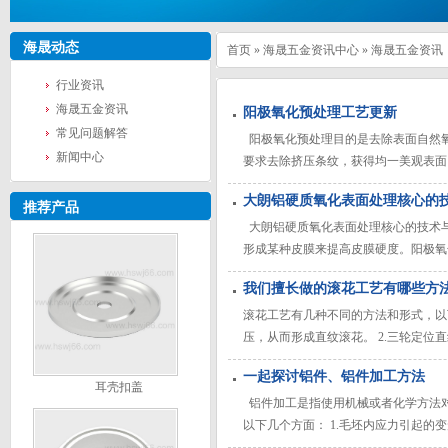
海晟动态
首页
»
海晟五金资讯中心
»
海晟五金资讯
行业资讯
海晟五金资讯
阳极氧化预处理工艺更新
常见问题解答
阳极氧化预处理目的是去除表面自然
新闻中心
要求去除挤压条纹，获得均一美观表面
成本，而且引起严重的环境问题，形成
大朗铝硬质氧化表面处理核心的
不用于铝型材)，由于铝耗低(可达到
推荐产品
染，一度
大朗铝硬质氧化表面处理核心的技术与
形成某种皮膜来提高皮膜硬度。阳极氧
的皮膜硬度高达690HV。 此效果
我们擅长做的滚花工艺有哪些方
氧化处理也可以得到表面硬度高，动摩
滚花工艺有几种不同的方法和形式，以
压，从而形成直纹滚花。 2.三轮定
时定位，所以精度比之前介绍的滚花方
一起探讨铝件、铝件加工方法
机床，单轮切削滚花刀具出现。这种刀
耳壳扣盖
纹，并且为
铝件加工是指使用机械或者化学方法
以下几个方面： 1.毛坯内应力引起的
引起的变形：正确选择刀具，如后角的