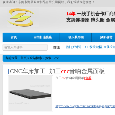
欢迎访问：东莞市海晟五金制品有限公司网站，我们竭诚为您服务！
14年
一线手机合作厂商
支架连接座 镜头圈 金属
首页
自拍杆连接座
镜头装饰圈
摄影器材
设备展示
联系我们
热门关键词：
CD纹按键帽, 金属按键
当前位置：
首页
»
全站搜索
» 搜索：cnc
[
CNC车床加工
]
加工
cnc
音响金属面板
加工
cnc
音响金属面板
[查看]
http://www.hswj66.com/Products/jiagongcncyinx