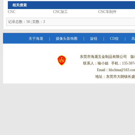
相关搜索
CNC
CNC加工
CNC车削件
记录总数：58 | 页数：3
关于海晟
|
摄像头装饰圈
|
旋钮
|
CD纹
|
高
东莞市海晟五金制品有限公司 
联系人：喻小姐 手机：135-5974-
Email：hlschina@1
地址：东莞市大朗镇长盛